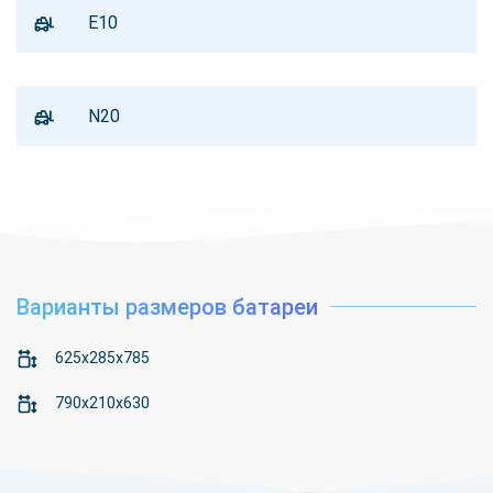
E10
N20
Варианты размеров батареи
625x285x785
790x210x630