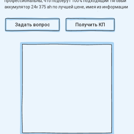
профессиональны, что подберут 100% подходящий тяговый
аккумулятор 24v 375 ah по лучшей цене, имея из информации
название и модель техники, на которую вы собираетесь его
ставить.
Задать вопрос
Получить КП
Цена на аккумуляторные батареи 24в 375 ah порадует самого
экономного покупателя, ведь мы работаем напрямую с
производителем. Мы торгуем батареями разной ёмкости:
аккумуляторы 24в 300, 350, 600 а и многие другие. От вас
потребуется сказать какой тяговый акб вам нужен, а
остальное сделают наши сотрудники.