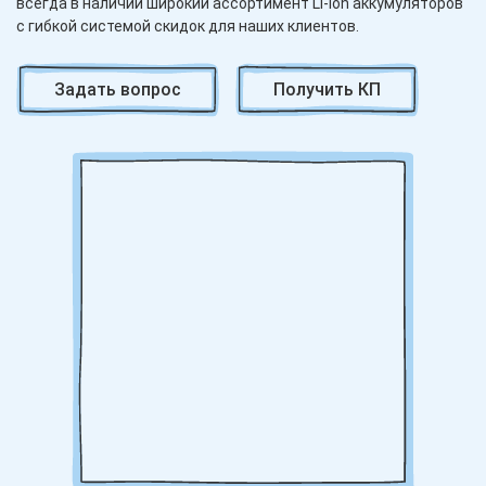
всегда в наличии широкий ассортимент Li-ion аккумуляторов
с гибкой системой скидок для наших клиентов.
Литий-ионные аккумуляторы, такие как модель 24V 500Ah, не
Задать вопрос
Получить КП
требуют зарядных помещений или сложного оборудования
для замены батарей. Это существенно снижает затраты на
эксплуатацию и увеличивает эффективность работы
техники. Аккумулятор полностью необслуживаемый на
протяжении всего срока службы, что означает отсутствие
необходимости долива воды или выполнения других
сложных операций.
Полная защита электроники и силовой цепи
предохранителями гарантирует безопасность работы, а
встроенная система управления батареей (BMS)
предотвращает перегрев, перезаряд и короткое замыкание.
Световая и звуковая сигнализация при приближении к
разряду АКБ предупреждает оператора о необходимости
подзарядки, что исключает неожиданную остановку техники.
Благодаря программному обеспечению на русском языке
управление аккумулятором становится простым и понятным.