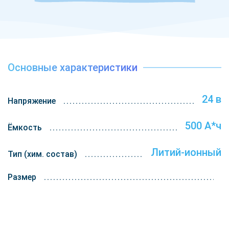
Эти Li-ion аккумуляторы подходят для моделей погрузчиков
европейских, китайских и российских брендов, включая
HANGCHA, JAC, EP, Linde, Toyota, Komatsu, Hyundai,
Jungheinrich, DAEWOO, MAXIMAL, SHANTUI.
Литиевые аккумуляторы обеспечивают быструю зарядку —
Основные характеристики
полная зарядка занимает всего 2-3 часа. Возможность
дозарядки в любое время позволяет минимизировать
простои техники, что особенно важно в интенсивных рабочих
24 в
Напряжение
условиях. Кроме того, батарея имеет минимальный
саморазряд и сохраняет заряд даже при длительном
500 А*ч
простое.
Ёмкость
Литий-ионные аккумуляторы полностью безопасны для
Литий-ионный
Тип (хим. состав)
использования в закрытых помещениях, так как не выделяют
вредных газов. Это делает их идеальным решением для
Размер
логистических центров, фармацевтических и пищевых
складов.
Мы предлагаем быструю доставку по всей России и
обеспечиваем наличие аккумуляторов на складах в разных