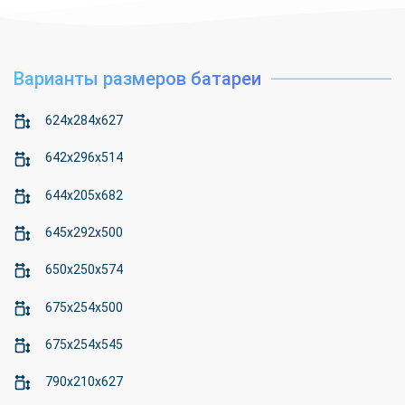
Варианты размеров батареи
624x284x627
642x296x514
644x205x682
645x292x500
650x250x574
675x254x500
675x254x545
790x210x627