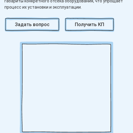
габариты конкретного отсека оборудования, что упрощает
процесс их установки и эксплуатации.
Литиево-ионные аккумуляторы 24V 300Ah выгодно
Задать вопрос
Получить КП
отличаются от своих предшественников не только
увеличенной емкостью, но и возможностью тонкой
настройки размеров. Производители предлагают услуги по
изготовлению аккумуляторов на заказ, что позволяет
полностью использовать доступное пространство в отсеке
аккумулятора и избежать необходимости в его
переоснащении. Это особенно важно для
специализированной техники, такой как ричтраки и
штабелеры, где каждый сантиметр внутреннего
пространства на счету.
Благодаря использованию современных литиево-ионных
технологий, аккумуляторы 24V 300Ah обладают рядом
преимуществ перед традиционными свинцово-кислотными
аккумуляторами. Они способны выдерживать большее
количество циклов зарядки-разрядки, что значительно
продлевает их срок службы. Кроме того, они быстрее
заряжаются и имеют меньший вес, что повышает общую