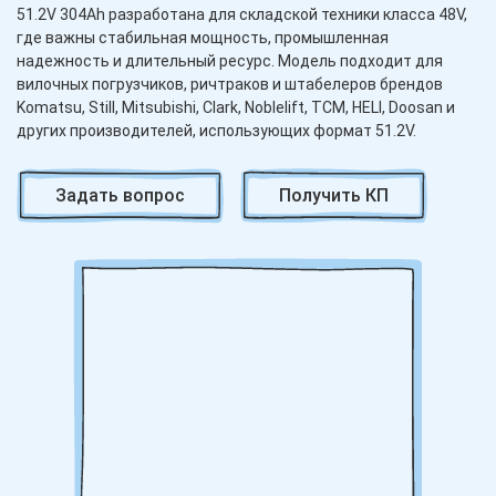
51.2V 304Ah разработана для складской техники класса 48V,
где важны стабильная мощность, промышленная
надежность и длительный ресурс. Модель подходит для
вилочных погрузчиков, ричтраков и штабелеров брендов
Komatsu, Still, Mitsubishi, Clark, Noblelift, TCM, HELI, Doosan и
других производителей, использующих формат 51.2V.
Номинальное напряжение 51.2V соответствует стандарту
Задать вопрос
Получить КП
48V в литиевом исполнении и обеспечивает корректную
работу техники среднего сегмента. Емкость 304Ah
рассчитана на полноценную смену при умеренно
интенсивной эксплуатации, сохраняя равномерную тягу без
просадки напряжения к концу рабочего цикла.
Габариты 830×630×462 мм позволяют интегрировать
аккумулятор в батарейные отсеки соответствующего
размера. При модернизации техники Komatsu, Still, Mitsubishi
или Noblelift важно учитывать высоту корпуса 462 мм,
особенно при ограничениях по вертикальному пространству
в батарейном отсеке.