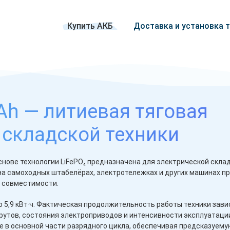
Купить АКБ
Доставка и установка 
0Ah — литиевая тяговая
 складской техники
 основе технологии LiFePO₄ предназначена для электрической скла
на самоходных штабелёрах, электротележках и других машинах п
й совместимости.
 5,9 кВт·ч. Фактическая продолжительность работы техники зави
утов, состояния электроприводов и интенсивности эксплуатации.
 в основной части разрядного цикла, обеспечивая предсказуему