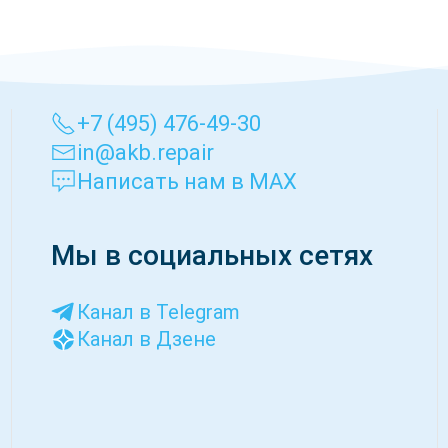
верили работу техники.
дели и данным заводской таблички машины. Мы поможем провери
зарядное устройство и согласовать подходящую конфигурацию
+7 (495) 476-49-30
in@akb.repair
Написать нам в MAX
Мы в социальных сетях
Канал в Telegram
Канал в Дзене