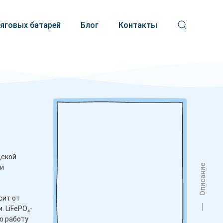
тяговых батарей
Блог
Контакты
дской
Описание
ри
сит от
 LiFePO₄-
ю работу