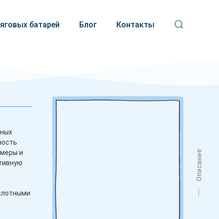
тяговых батарей
Блог
Контакты
нных
ность
змеры и
Описание
ктивную
ислотными
я в