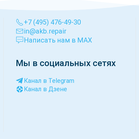
луатации, обеспечивая стабильную работу техники и минимальны
начит сделать шаг к повышению эффективности и экологичности 
+7 (495) 476-49-30
in@akb.repair
Написать нам в MAX
Мы в социальных сетях
Канал в Telegram
Канал в Дзене