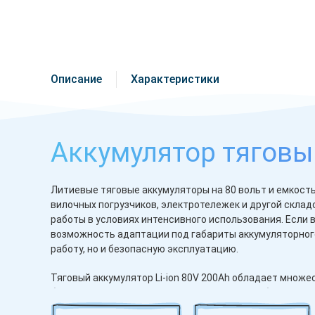
Описание
Характеристики
Аккумулятор тяговый
Литиевые тяговые аккумуляторы на 80 вольт и емкос
вилочных погрузчиков, электротележек и другой скла
работы в условиях интенсивного использования. Если 
возможность адаптации под габариты аккумуляторного
работу, но и безопасную эксплуатацию.
Тяговый аккумулятор Li-ion 80V 200Ah обладает мно
батареями. Литиево-ионные аккумуляторы обеспечива
значительно меньше времени для полной зарядки. Это 