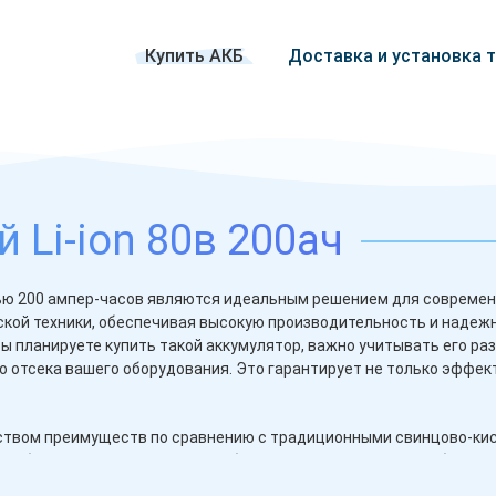
Купить АКБ
Доставка и установка 
 Li-ion 80в 200ач
тью 200 ампер-часов являются идеальным решением для совреме
дской техники, обеспечивая высокую производительность и надеж
вы планируете купить такой аккумулятор, важно учитывать его ра
 отсека вашего оборудования. Это гарантирует не только эффе
жеством преимуществ по сравнению с традиционными свинцово-к
ют более длительное время работы на одном заряде и требуют
особенно важно для вилочных погрузчиков, которые используютс