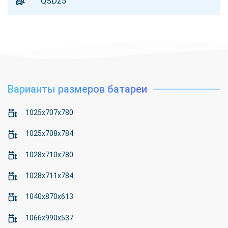
QSD25
Варианты размеров батареи
1025x707x780
1025x708x784
1028x710x780
1028x711x784
1040x870x613
1066x990x537