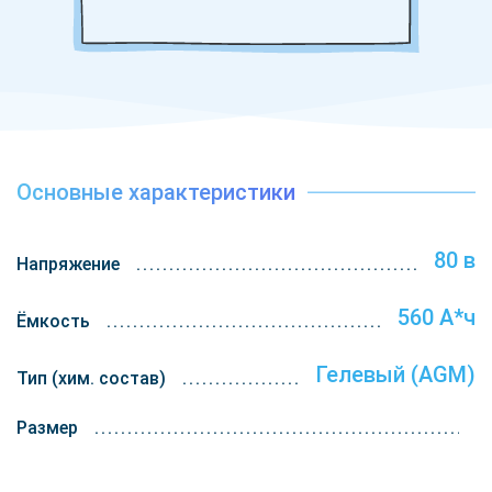
В наличии гелевые тяговые аккумуляторы, которые можно
пробрести с гарантией и доставкой. Оформите заказ на АКБ
для вашей техники уже сегодня и обеспечьте стабильное
питание вашего оборудования для повышения
производительности.
Основные характеристики
80 в
Напряжение
560 А*ч
Ёмкость
Гелевый (AGM)
Тип (хим. состав)
Размер