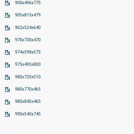
900x496x775
905x815x479
962x524x640
970x730x470
974x598x575
975x495x800
980x725x510
980x770x465
980x845x465
990x540x745