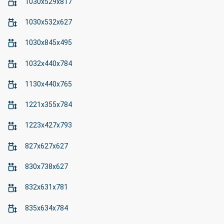
1030x529x817
1030x532x627
1030x845x495
1032x440x784
1130x440x765
1221x355x784
1223x427x793
827x627x627
830x738x627
832x631x781
835x634x784