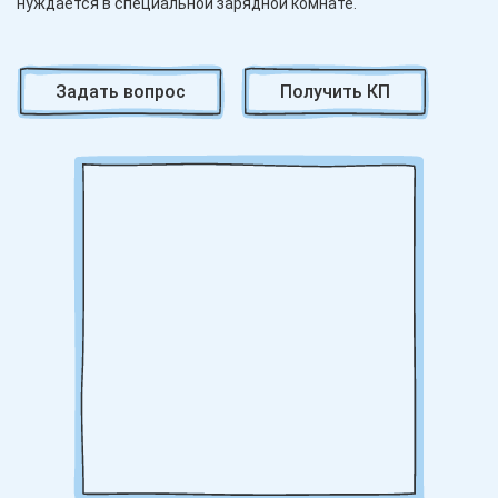
нуждается в специальной зарядной комнате.
Она предназначена для использования в складской технике,
такой как электротележки, погрузчики, штабелёры, и
Задать вопрос
Получить КП
ричтраки. Аккумулятор можно заряжать постоянным током
до 300 ампер без риска повреждения. Он легко справляется с
глубокими разрядами и допускает частичную подзарядку в
обеденный перерыв. При достижении 5% остаточного заряда
срабатывает звуковой сигнал, а на внешнем дисплее
отображается информация о текущем уровне разряда в
течение смены.
Если вам необходим аккумулятор с другой емкостью,
пожалуйста, свяжитесь с нами, и мы создадим решение,
которое соответствует вашим требованиям.