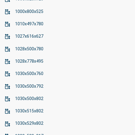
1000x800x525
1010x497x780
1027x616x627
1028x500x780
1028x778x495
1030x500x760
1030x500x792
1030x500x802
1030x515x802
1030x529x802