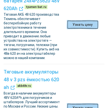
батарея 24x4PzS620 48V
tyumen-bat.ru
620Ah
Тяговая АКБ 48 620 производства
Тюмень обеспечивает
бесперебойную работу
Узнать цену
электротехники в течение
длительного времени. Она
приводит в движение любые
устройства на электротяге —
тягачи, погрузчики, тележки (при
их совместимости). Купить акб на
48в 620 ач на электроштабелер
можно в нашей компании.
Тяговые аккумуляторы
48 v 3 pzs ёмкостью 620
akb48v.ru
ah
Всегда в наличии аккумуляторы
48V 620A*h для погрузчиков и
штабелеров. Лучший ассортимент
по Москве и России. Низкие цены.
Узнать цену