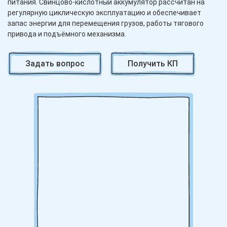
питания. Свинцово-кислотный аккумулятор рассчитан на
регулярную циклическую эксплуатацию и обеспечивает
запас энергии для перемещения грузов, работы тягового
привода и подъёмного механизма.
Батарея напряжением 48 В состоит из 24 последовательно
Задать вопрос
Получить КП
соединённых аккумуляторных элементов. Номинальная
энергоёмкость составляет около 29,8 кВт·ч, однако
фактическая продолжительность работы техники зависит от
массы грузов, частоты и высоты подъёма, длины маршрутов,
состояния электроприводов и интенсивности смены.
При подборе АКБ необходимо учитывать не только
напряжение и ёмкость, но и размеры батарейного отсека,
допустимую массу аккумулятора, расположение силовых
кабелей, тип разъёма и параметры зарядного устройства.
Совместимость проверяется индивидуально по модели
техники и данным заводской таблички.
Свинцово-кислотная тяговая батарея требует правильного
режима зарядки, контроля уровня электролита,
поддержания чистоты корпуса и соединений. При