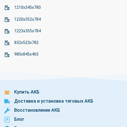
1210x345x780
1220x352x784
1223x355x784
832x523x782
980x845x465
Купить АКБ
Доставка и установка тяговых АКБ
Восстановление АКБ
Блог