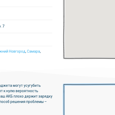
. 7
жний Новгород
,
Самара
,
аджета могут усугубить
ят к нулю вероятность
ваш АКБ плохо держит зарядку
способ решения проблемы –