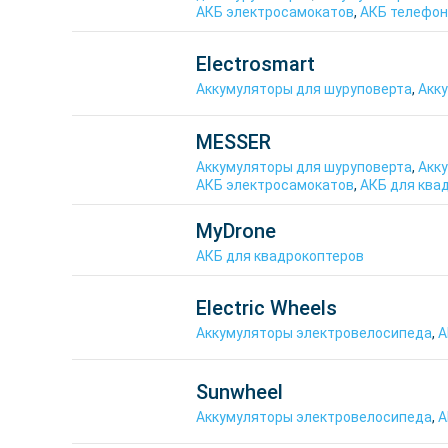
АКБ электросамокатов
,
АКБ телефон
Electrosmart
Аккумуляторы для шуруповерта
,
Акк
MESSER
Аккумуляторы для шуруповерта
,
Акк
АКБ электросамокатов
,
АКБ для ква
MyDrone
АКБ для квадрокоптеров
Electric Wheels
Аккумуляторы электровелосипеда
,
А
Sunwheel
Аккумуляторы электровелосипеда
,
А